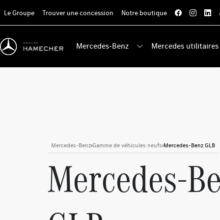
Le Groupe
Trouver une concession
Notre boutique
Mercedes-Benz
Mercedes utilitaires
Mercedes-Benz
›
Gamme de véhicules neufs
›
Mercedes-Benz GLB
Mercedes-B