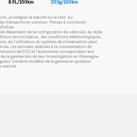
8.9L/100km
203g/100km
urts, privilégiez la marche ou le vélo. Au
les transports en commun. Pensez à covoiturer.
Polluer
le dépendent de la configuration du véhicule, du style
itions de circulation, des conditions météorologiques,
terie, de l’utilisation du système de climatisation peut
ences. Les données relatives à la consommation de
 émissions de CO2 et l’autonomie correspondent aux
 de la gamme lors de leur homologation en Allemagne
igueur. Certains modèles de la gamme en question
le marché.