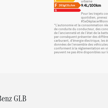
urbaine
9.4L/100km
Pour les trajets co
quotidien, prenez 
#SeDéplacerMoins
*L’autonomie et la consommation réel
de conduite du conducteur, des cond
de l’ancienneté et de l’état de la bat
par conséquent présenter des différ
carburant, d'énergie électrique, les
données de l’ensemble des véhicules
conforment à la réglementation en v
peuvent ne pas être disponibles sur 
-Benz GLB